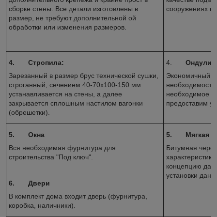
сборке стены. Все детали изготовлены в
сооружениях на
размер, не требуют дополнительной ой
обработки или изменения размеров.
4.
Стропила:
4.
Ондулин
Зарезанный в размер брус технической сушки,
Экономичный и 
строганный, сечением 40-70х100-150 мм
необходимости 
устанавливается на стены, а далее
необходимое ко
закрывается сплошным настилом вагонки
предоставим ус
(обрешетки).
5.
Окна
5.
Мягкая к
Вся необходимая фурнитура для
Битумная череп
строительства "Под ключ".
характеристика
концепцию данн
установки данн
6.
Двери
В комплект дома входит дверь (фурнитура,
коробка, наличники).