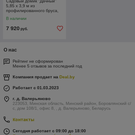
Садовый домик "Дачный"
5,85 х 3,9 м из
профилированного бруса,
толщиной 44 мм (базовая
В наличии
комплектация)
7 920
руб.
О нас
Рейтинг не сформирован
Менее 5 отзывов за последний год
Компания продает на
Deal.by
Работает с 01.03.2023
г. д. Валерьяново
223053, Минская область, Минский район, Боровлянский с/
с, дом 108/1, офис 8, , д. Валерьяново, Беларусь
Контакты
Сегодня работает с 09:00 до 18:00