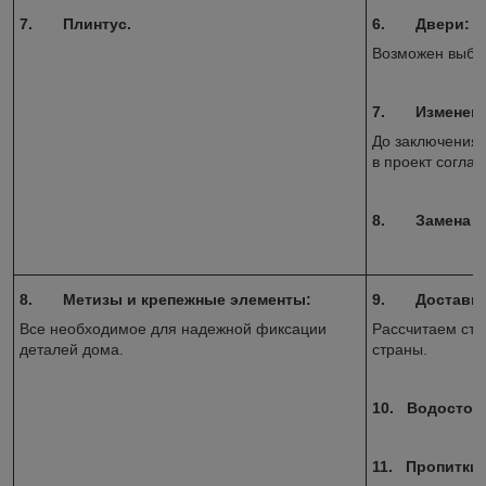
7.
Плинтус.
6.
Двери:
Возможен выбо
7.
Изменени
До заключения 
в проект согла
8.
Замена о
8.
Метизы и крепежные элементы:
9.
Доставка
Все необходимое для надежной фиксации
Рассчитаем сто
деталей дома.
страны.
10.
Водосточн
11.
Пропитки: