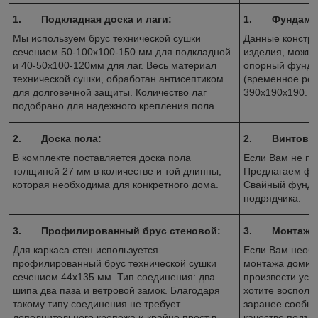
1.
Подкладная доска и лаги:
1.
Фундаме
Мы используем брус технической сушки
Данные констру
сечением 50-100х100-150 мм для подкладной
изделия, можно
и 40-50х100-120мм для лаг. Весь материал
опорный фундам
технической сушки, обработан антисептиком
(временное реш
для долговечной защиты. Количество лаг
390х190х190.
подобрано для надежного крепления пола.
2.
Доска пола:
2.
Винтовы
В комплекте поставляется доска пола
Если Вам не по
толщиной 27 мм в количестве и той длинны,
Предлагаем фун
которая необходима для конкретного дома.
Свайный фунда
подрядчика.
3.
Профилированный брус стеновой:
3.
Монтаж 
Для каркаса стен используется
Если Вам необх
профилированный брус технической сушки
монтажа домика
сечением 44х135 мм. Тип соединения: два
произвести уст
шипа два паза и ветровой замок. Благодаря
хотите восполь
такому типу соединения не требует
заранее сообщи
дополнительного крепежа и крайне прост в
качестве подъе