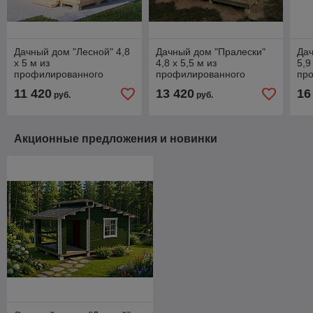
Дачный дом "Лесной" 4,8
Дачный дом "Пралески"
Да
х 5 м из
4,8 х 5,5 м из
5,9
профилированного
профилированного
пр
бруса, толщиной 44мм
бруса, толщиной 44мм
бр
11 420
13 420
16
руб.
руб.
(базовая комплектация)
Акционные предложения и новинки