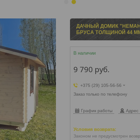
1
2
ДАЧНЫЙ ДОМИК "НЕМАН
БРУСА ТОЛЩИНОЙ 44 М
В наличии
9 790
руб.
+375 (29) 105-56-56
Заказ только по телефону
График работы
Адрес 
Законом не предусмотрен возвр