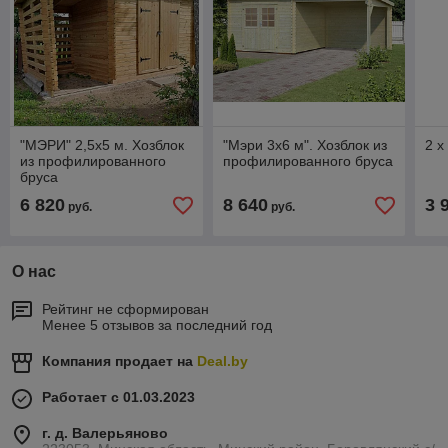
"МЭРИ" 2,5х5 м. Хозблок
"Мэри 3х6 м". Хозблок из
2 х
из профилированного
профилированного бруса
бруса
6 820
8 640
3 
руб.
руб.
О нас
Рейтинг не сформирован
Менее 5 отзывов за последний год
Компания продает на
Deal.by
Работает с 01.03.2023
г. д. Валерьяново