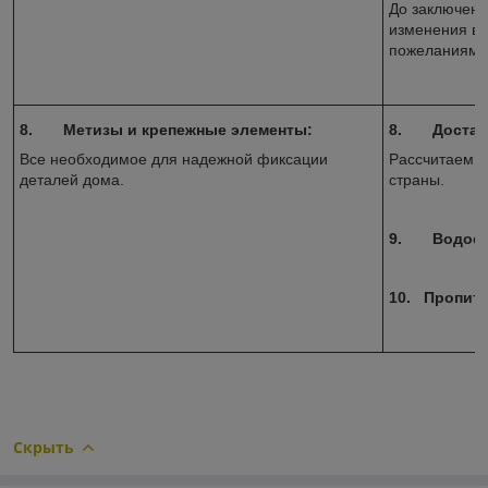
До заключени
изменения в 
пожеланиям.
8.
Метизы и крепежные элементы:
8.
Достав
Все необходимое для надежной фиксации
Рассчитаем с
деталей дома.
страны.
9.
Водост
10.
Пропитк
Скрыть