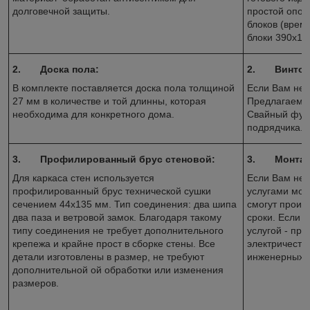
долговечной защиты.
простой опор
блоков (врем
блоки 390х19
2.
Доска пола:
2.
Винтов
В комплекте поставляется доска пола толщиной
Если Вам не 
27 мм в количестве и той длинны, которая
Предлагаем ф
необходима для конкретного дома.
Свайный фунд
подрядчика.
3.
Профилированный брус стеновой:
3.
Монтаж
Для каркаса стен используется
Если Вам нео
профилированный брус технической сушки
услугами мон
сечением 44х135 мм. Тип соединения: два шипа
смогут произ
два паза и ветровой замок. Благодаря такому
сроки. Если 
типу соединения не требует дополнительного
услугой - пр
крепежа и крайне прост в сборке стены. Все
электричества
детали изготовлены в размер, не требуют
инженерных с
дополнительной ой обработки или изменения
размеров.