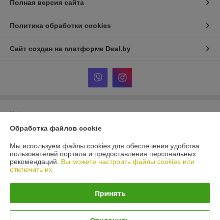
Полная версия сайта
Политика обработки cookies
Сайт создан на платформе Deal.by
Информация для покупателя
Обработка файлов cookie
Юридическое лицо:
ООО «Эко Гарден»
223053, Минская область, Минский район, Боровлянский с/с, дом 108/1,
офис 8, район д. Валерьяново.
Мы используем файлы cookies для обеспечения удобства
пользователей портала и предоставления персональных
Регистрационный номер ЕГР: 692160049
рекомендаций.
Вы можете настроить файлы cookies или
отключить их.
УНП: 692160049
Регистрационный орган: Минский облисполком
Принять
Дата регистрации компании: 27.03.2020