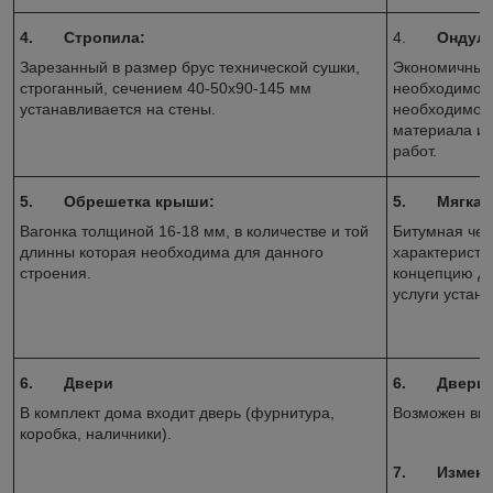
4.
Стропила:
4.
Ондули
Зарезанный в размер брус технической сушки,
Экономичный 
строганный, сечением 40-50х90-145 мм
необходимост
устанавливается на стены.
необходимое 
материала и 
работ.
5.
Обрешетка крыши:
5.
Мягкая
Вагонка толщиной 16-18 мм, в количестве и той
Битумная чер
длинны которая необходима для данного
характеристи
строения.
концепцию д
услуги устано
6.
Двери
6.
Двери:
В комплект дома входит дверь (фурнитура,
Возможен выб
коробка, наличники).
7.
Измене