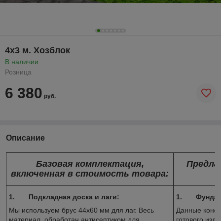
4х3 м. Хозблок
В наличии
Розница
6 380
руб.
Описание
Базовая комплектация,
Предла
включенная в стоимость товара:
1.
Подкладная доска и лаги:
1.
Фундам
Мы используем брус 44х60 мм для лаг. Весь
Данные конст
материал обработан антисептиком для
готового изд